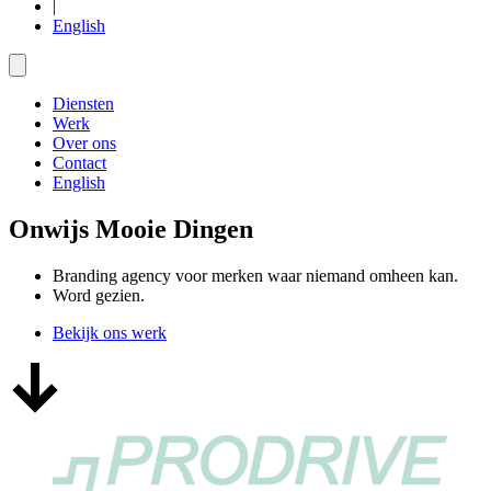
|
English
Diensten
Werk
Over ons
Contact
English
Onwijs Mooie Dingen
Branding agency voor merken waar niemand omheen kan.
W
o
r
d
g
e
z
i
e
n
.
Bekijk ons werk