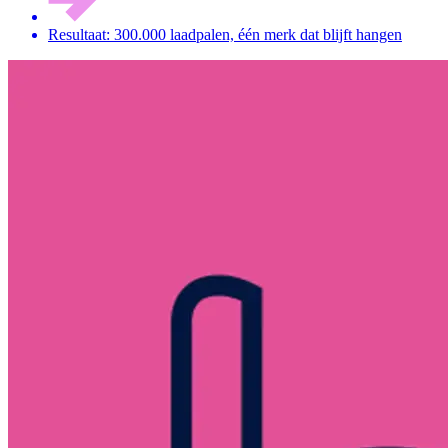
Resultaat: 300.000 laadpalen, één merk dat blijft hangen