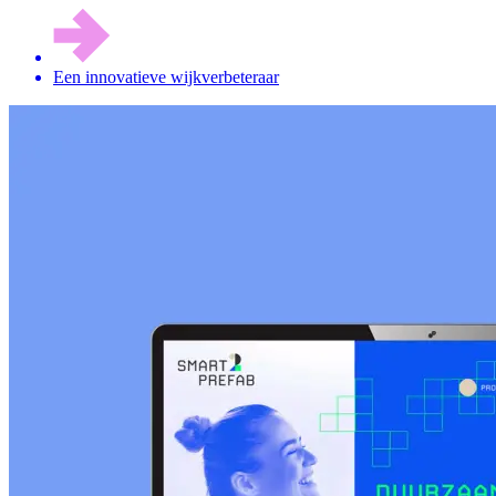
Een innovatieve wijkverbeteraar